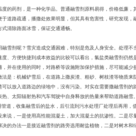
度的药剂，是一种化学品。普通融雪剂原料易得，价格低廉，其
便于道路疏通，播撒处效果明显，但其具有危害性，研究发现，
方式清除路面冰雪，保证交通通畅。
融雪剂呢？雪灾造成交通困难，特别是危及人身安全。处理不当
速度、方便快捷到成本效益的比较可以看出，氯盐类融雪剂仍然
辅，并在使用的同时，对路桥等设施附加保护措施，尽可能减少
法是：机械铲雪后，在道路上撒炭渣、粗砂、树枝渣等物质来防
渣可以放入道路边的绿地中，没有污染。对实在需要撒融雪剂的
表热、太阳辐射热和汽车驾驶中自身释放的热量来帮助道路融雪
用管道，收集融雪后的盐水，后引流到污水处理厂处理后再用，
来说，一是使用高性能混凝土，加大混凝土的抗渗性。二是尽量
解决的办法一是接近融雪剂的路旁选用耐盐植物，二是对树木和