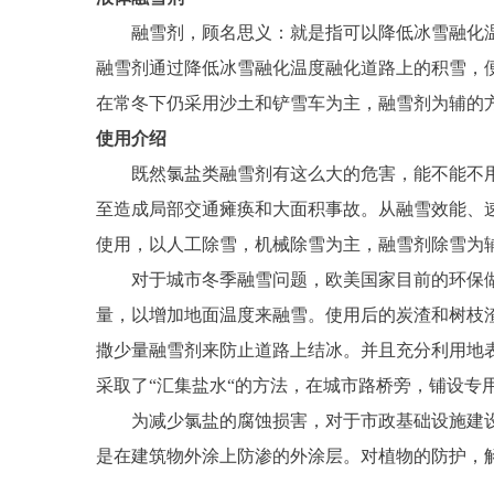
融雪剂，顾名思义：就是指可以降低冰雪融化温
融雪剂通过降低冰雪融化温度融化道路上的积雪，
在常冬下仍采用沙土和铲雪车为主，融雪剂为辅的
使用介绍
既然氯盐类融雪剂有这么大的危害，能不能不用
至造成局部交通瘫痪和大面积事故。从融雪效能、
使用，以人工除雪，机械除雪为主，融雪剂除雪为
对于城市冬季融雪问题，欧美国家目前的环保做
量，以增加地面温度来融雪。使用后的炭渣和树枝
撒少量融雪剂来防止道路上结冰。并且充分利用地
采取了“汇集盐水“的方法，在城市路桥旁，铺设专
为减少氯盐的腐蚀损害，对于市政基础设施建设
是在建筑物外涂上防渗的外涂层。对植物的防护，